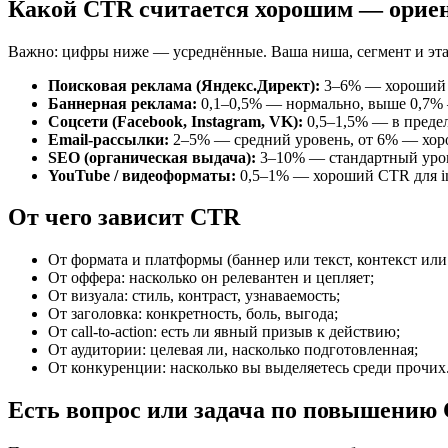
Какой CTR считается хорошим — орие
Важно: цифры ниже — усреднённые. Ваша ниша, сегмент и эта
Поисковая реклама (Яндекс.Директ):
3–6% — хороший 
Баннерная реклама:
0,1–0,5% — нормально, выше 0,7% 
Соцсети (Facebook, Instagram, VK):
0,5–1,5% — в преде
Email-рассылки:
2–5% — средний уровень, от 6% — хор
SEO (органическая выдача):
3–10% — стандартный уров
YouTube / видеоформаты:
0,5–1% — хороший CTR для in
От чего зависит CTR
От формата и платформы (баннер или текст, контекст или 
От оффера: насколько он релевантен и цепляет;
От визуала: стиль, контраст, узнаваемость;
От заголовка: конкретность, боль, выгода;
От call-to-action: есть ли явный призыв к действию;
От аудитории: целевая ли, насколько подготовленная;
От конкуренции: насколько вы выделяетесь среди прочих
Есть вопрос или задача по повышению