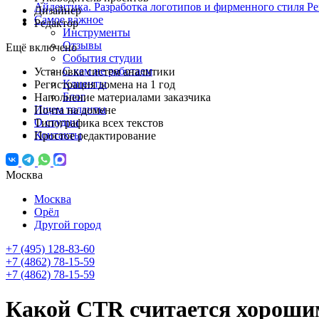
Айдентика. Разработка логотипов и фирменного стиля
Ре
Дизайнер
Самое важное
Редактор
Инструменты
Отзывы
Ещё включено
События студии
С кем не работаем
Установка систем аналитики
Клиенты
Регистрация домена на 1 год
Блог
Наполнение материалами заказчика
Ищем таланты
Почта на домене
О студии
Типографика всех текстов
Контакты
Простое редактирование
Москва
Москва
Орёл
Другой город
+7 (495) 128-83-60
+7 (4862) 78-15-59
+7 (4862) 78-15-59
Какой CTR считается хороши