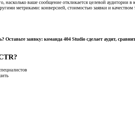
о, насколько ваше сообщение откликается целевой аудитории в к
гими метриками: конверсией, стоимостью заявки и качеством тра
? Оставьте заявку: команда 404 Studio сделает аудит, срав
 CTR?
специалистов
шить