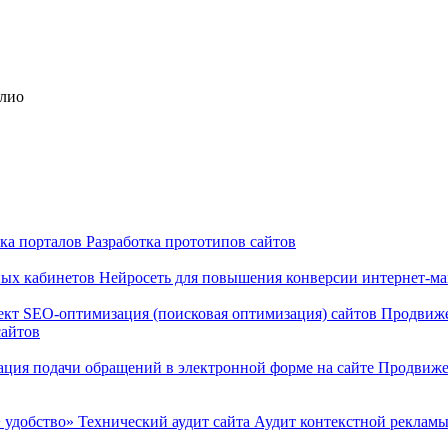
олио
тка порталов
Разработка прототипов сайтов
ных кабинетов
Нейросеть для повышения конверсии интернет-м
ект
SEO-оптимизация (поисковая оптимизация) сайтов
Продвиже
сайтов
ация подачи обращений в электронной форме на сайте
Продвиже
 удобство»
Технический аудит сайта
Аудит контекстной реклам