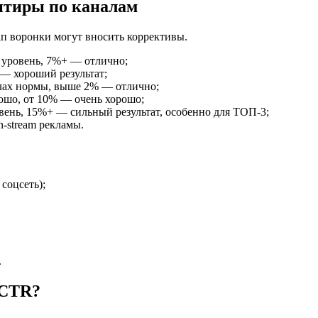
нтиры по каналам
п воронки могут вносить коррективы.
уровень, 7%+ — отлично;
— хороший результат;
лах нормы, выше 2% — отлично;
ошо, от 10% — очень хорошо;
ень, 15%+ — сильный результат, особенно для ТОП-3;
-stream рекламы.
соцсеть);
.
 CTR?