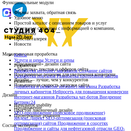
Функциональные модули
Формы захвата, обратная связь
Удобное меню
Простой каталог с описанием товаров и услуг
Отдельные страницы с информацией о компании,
портфолио
Простая галерея
Новости
Маркетинговая проработка
Кейсы
Услуги и цены
Услуги и цены
«Продающий» дизайн сайта
Разработка
«Докрутка» текстов и офферов сайта
Разработка интернет магазинов
Создание сайтов
Программные решения для увеличения конверсии
Разработка порталов
Разработка прототипов сайтов
Дизайн — лучше, чем у конкурентов
Развитие
Повышенная скорость загрузки сайта
Доработка и развитие интернет‑магазина
Разработка
личных кабинетов
Нейросеть для повышения конверсии
Дизайн
интернет-магазинов
Разработка чат‑ботов
Внедрение
Битрикс24
Начальное usability
Продвижение
Простой лаконичный дизайн
SEO-продвижение (поисковое продвижение)
Проверенные решения
Яндекс.Директ
SEO-оптимизация (поисковая
оптимизация) сайтов
Продвижение в соцсетях
Состав экспертов
Продвижение и сайты для нефтегазовой отрасли
GEO-