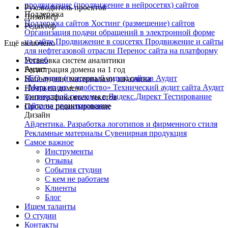
продвижение (продвижение в нейросетях) сайтов
Руководитель проектов
Поддержка
Дизайнер
Поддержка сайтов
Хостинг (размещение) сайтов
Редактор
Организация подачи обращений в электронной форме
на сайте
Продвижение в соцсетях
Продвижение и сайты
Ещё включено
для нефтегазовой отрасли
Перенос сайта на платформу
Госвеб
Установка систем аналитики
Аудит
Регистрация домена на 1 год
SEO-аудит (поисковый аудит) сайтов
Аудит
Наполнение материалами заказчика
«Маркетинг + удобство»
Технический аудит сайта
Аудит
Почта на домене
контекстной рекламы в Яндекс.Директ
Тестирование
Типографика всех текстов
сайта на проникновение
Простое редактирование
Дизайн
Айдентика. Разработка логотипов и фирменного стиля
Рекламные материалы
Сувенирная продукция
Самое важное
Инструменты
Отзывы
События студии
С кем не работаем
Клиенты
Блог
Ищем таланты
О студии
Контакты