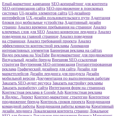
Email-маркетинг кампании
SEO-копирайтинг для контента
SEO-оптимизация сайта
SEO-продвижение в поисковых
системах
UI-дизайн элементов сайта
UI-дизайнер
интерфейсов
UX-дизайн пользовательского пути
Адаптация
блоков под мобильные устройства
Адаптивный дизайн
страниц
Анализ времени пребывания на странице
Анализ
ключевых слов для SEO
Анализ конверсии лендинга
Анализ
поведения на главной странице
Анализ поведения
на страницах
Анализ требований проекта
Анализ
эффективности контекстной рекламы
Анимация
интерактивных элементов
Баннерная реклама на сайтах
Видео реклама на YouTube
Видеомаркетинг для продвижения
Визуальный дизайн бренда
Внешняя SEO-ссылочная
стратегия
Внутренняя SEO-оптимизация
Геотаргетированная
реклама
Графический дизайнер для сайта
Дизайн для
маркетплейсов
Дизайн лендинга для продукта
Дизайн
мобильной версии
Документация по выполненным работам
Заказать SEO-аудит ресурса
Заказать настройку рекламы
Заказать разработку сайта
Интеграция форм на страницах
Контекстная реклама в Google Ads
Контекстная реклама
в Яндекс. Директ
Контент-маркетинг стратегии
Контентное
продвижение бренда
Контроль сроков проекта
Координация
командной работы
Координация работы команды
Креативный
дизайн лендинга
Локализация контента страниц
Локальное
SEO для бизнеса
Локальное продвижение бизнеса
Маркетинг