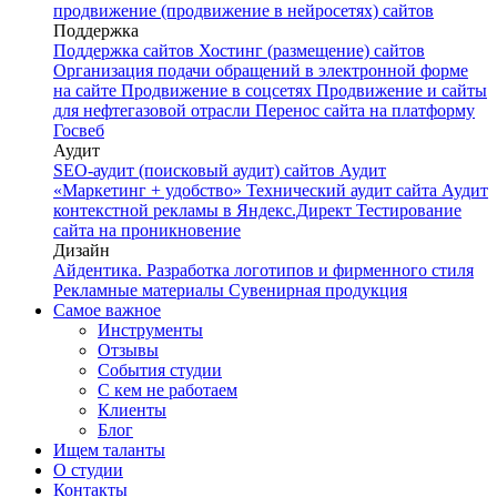
продвижение (продвижение в нейросетях) сайтов
Поддержка
Поддержка сайтов
Хостинг (размещение) сайтов
Организация подачи обращений в электронной форме
на сайте
Продвижение в соцсетях
Продвижение и сайты
для нефтегазовой отрасли
Перенос сайта на платформу
Госвеб
Аудит
SEO-аудит (поисковый аудит) сайтов
Аудит
«Маркетинг + удобство»
Технический аудит сайта
Аудит
контекстной рекламы в Яндекс.Директ
Тестирование
сайта на проникновение
Дизайн
Айдентика. Разработка логотипов и фирменного стиля
Рекламные материалы
Сувенирная продукция
Самое важное
Инструменты
Отзывы
События студии
С кем не работаем
Клиенты
Блог
Ищем таланты
О студии
Контакты