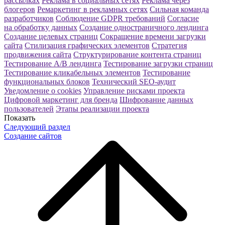
рассылках
Реклама в социальных сетях
Реклама через
блогеров
Ремаркетинг в рекламных сетях
Сильная команда
разработчиков
Соблюдение GDPR требований
Согласие
на обработку данных
Создание одностраничного лендинга
Создание целевых страниц
Сокращение времени загрузки
сайта
Стилизация графических элементов
Стратегия
продвижения сайта
Структурирование контента страниц
Тестирование A/B лендинга
Тестирование загрузки страниц
Тестирование кликабельных элементов
Тестирование
функциональных блоков
Технический SEO-аудит
Уведомление о cookies
Управление рисками проекта
Цифровой маркетинг для бренда
Шифрование данных
пользователей
Этапы реализации проекта
Показать
Следующий раздел
Создание сайтов