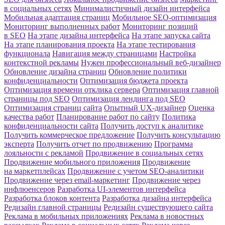
в социальных сетях
Минималистичный дизайн интерфейса
Мобильная адаптация страниц
Мобильное SEO-оптимизация
Мониторинг выполненных работ
Мониторинг позиций
в SEO
На этапе дизайна интерфейса
На этапе запуска сайта
На этапе планирования проекта
На этапе тестирования
функционала
Навигация между страницами
Настройка
контекстной рекламы
Нужен профессиональный веб-дизайнер
Обновление дизайна страниц
Обновление политики
конфиденциальности
Оптимизация бюджета проекта
Оптимизация времени отклика сервера
Оптимизация главной
страницы под SEO
Оптимизация лендинга под SEO
Оптимизация страниц сайта
Опытный UX-дизайнер
Оценка
качества работ
Планирование работ по сайту
Политика
конфиденциальности сайта
Получить доступ к аналитике
Получить коммерческое предложение
Получить консультацию
эксперта
Получить отчет по продвижению
Программа
лояльности с рекламой
Продвижение в социальных сетях
Продвижение мобильного приложения
Продвижение
на маркетплейсах
Продвижение с учетом SEO-аналитики
Продвижение через email-маркетинг
Продвижение через
инфлюенсеров
Разработка UI-элементов интерфейса
Разработка блоков контента
Разработка дизайна интерфейса
Редизайн главной страницы
Редизайн существующего сайта
Реклама в мобильных приложениях
Реклама в новостных