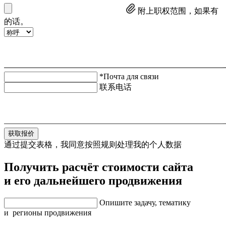
附上职权范围，如果有
的话。
*Почта для связи
联系电话
获取报价
通过提交表格，我同意按照规则处理我的个人数据
Получить расчёт стоимости сайта
и его дальнейшего продвижения
Опишите задачу, тематику
и регионы продвижения