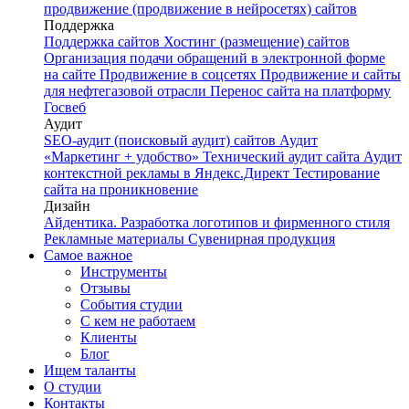
продвижение (продвижение в нейросетях) сайтов
Поддержка
Поддержка сайтов
Хостинг (размещение) сайтов
Организация подачи обращений в электронной форме
на сайте
Продвижение в соцсетях
Продвижение и сайты
для нефтегазовой отрасли
Перенос сайта на платформу
Госвеб
Аудит
SEO-аудит (поисковый аудит) сайтов
Аудит
«Маркетинг + удобство»
Технический аудит сайта
Аудит
контекстной рекламы в Яндекс.Директ
Тестирование
сайта на проникновение
Дизайн
Айдентика. Разработка логотипов и фирменного стиля
Рекламные материалы
Сувенирная продукция
Самое важное
Инструменты
Отзывы
События студии
С кем не работаем
Клиенты
Блог
Ищем таланты
О студии
Контакты