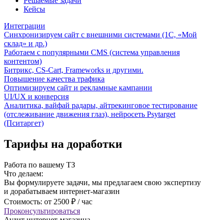
Решаемые задачи
Кейсы
Интеграции
Синхронизируем сайт с внешними системами (1С, «Мой
склад» и др.)
Работаем с популярными CMS (система управления
контентом)
Битрикс, CS-Cart, Frameworks и другими.
Повышение качества трафика
Оптимизируем сайт и рекламные кампании
UI/UX и конверсия
Аналитика, вайфай радары, айтрекинговое тестирование
(отслеживание движения глаз), нейросеть Psytarget
(Пситаргет)
Тарифы на доработки
Работа по вашему ТЗ
Что делаем:
Вы формулируете задачи, мы предлагаем свою экспертизу
и дорабатываем интернет-магазин
Стоимость: от 2500 ₽ / час
Проконсультироваться
Аудит интернет-магазина