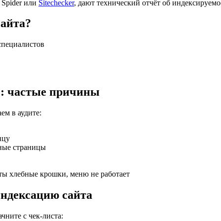
 Spider или
Sitechecker
, дают технический отчёт об индексируемо
сайта?
специалистов
с: частые причины
ем в аудите:
ицу
рные страницы
ыты хлебные крошки, меню не работает
индексацию сайта
чните с чек-листа: