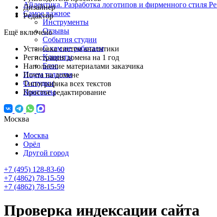
Айдентика. Разработка логотипов и фирменного стиля
Ре
Дизайнер
Самое важное
Редактор
Инструменты
Отзывы
Ещё включено
События студии
С кем не работаем
Установка систем аналитики
Клиенты
Регистрация домена на 1 год
Блог
Наполнение материалами заказчика
Ищем таланты
Почта на домене
О студии
Типографика всех текстов
Контакты
Простое редактирование
Москва
Москва
Орёл
Другой город
+7 (495) 128-83-60
+7 (4862) 78-15-59
+7 (4862) 78-15-59
Проверка индексации сайта