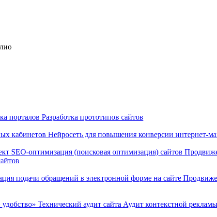
олио
тка порталов
Разработка прототипов сайтов
ных кабинетов
Нейросеть для повышения конверсии интернет-м
ект
SEO-оптимизация (поисковая оптимизация) сайтов
Продвиже
сайтов
ация подачи обращений в электронной форме на сайте
Продвиже
 удобство»
Технический аудит сайта
Аудит контекстной реклам