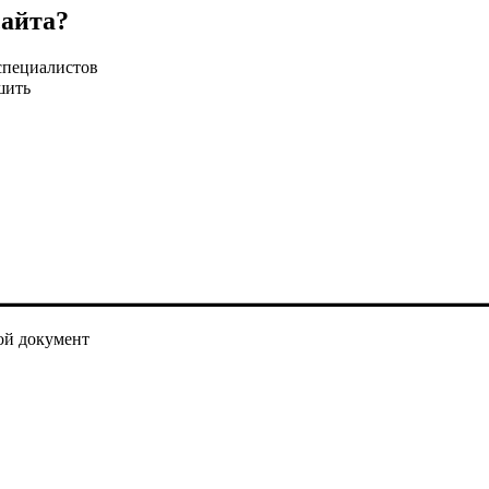
сайта?
специалистов
шить
ой документ