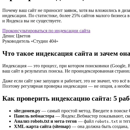
Почему ваш сайт не приносит заявок, хотя вы вложились в диз
индексации. По статистике, более 25% сайтов малого бизнеса 
и Яндекса вы не существуете.
Проконсультироваться по индексации сайта
Денис Цветов
Руководитель «Студии 404»
Что такое индексация сайта и зачем он
Индексация — это процесс, при котором поисковики (Google, Ян
ваш сайт в результатах поиска. Не проиндексированная страниц
Даже если сайт уже запущен и работает, это не значит, что вс
Поэтому регулярная проверка индексации — не опция, а необх
Как проверить индексацию сайта: 5 раб
site:домен.ру
— самый простой метод. Введите в поиске 
Панель вебмастера
— Яндекс.Вебмастер показывают, ско
Анализ robots.txt и мета-тегов
— файл
и те
robots.txt
XML-карта сайта (sitemap)
— она должна быть создана, 