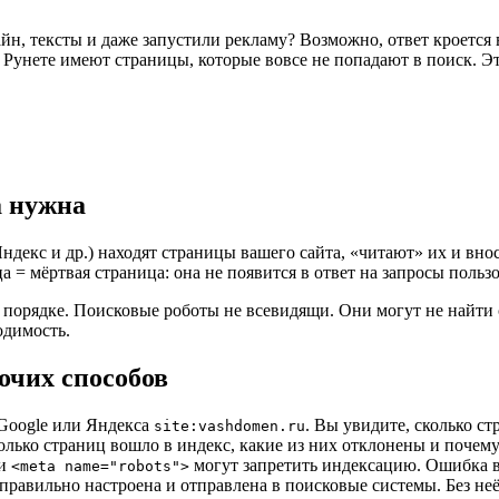
айн, тексты и даже запустили рекламу? Возможно, ответ кроется
в Рунете имеют страницы, которые вовсе не попадают в поиск. Э
а нужна
декс и др.) находят страницы вашего сайта, «читают» их и внос
а = мёртвая страница: она не появится в ответ на запросы польз
ё в порядке. Поисковые роботы не всевидящи. Они могут не найт
одимость.
очих способов
Google или Яндекса
. Вы увидите, сколько с
site:vashdomen.ru
лько страниц вошло в индекс, какие из них отклонены и почему
ги
могут запретить индексацию. Ошибка в
<meta name="robots">
правильно настроена и отправлена в поисковые системы. Без неё