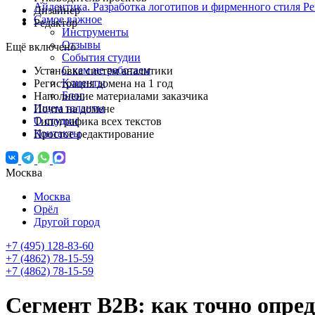
Айдентика. Разработка логотипов и фирменного стиля
Ре
Дизайнер
Самое важное
Редактор
Инструменты
Отзывы
Ещё включено
События студии
С кем не работаем
Установка систем аналитики
Клиенты
Регистрация домена на 1 год
Блог
Наполнение материалами заказчика
Ищем таланты
Почта на домене
О студии
Типографика всех текстов
Контакты
Простое редактирование
Москва
Москва
Орёл
Другой город
+7 (495) 128-83-60
+7 (4862) 78-15-59
+7 (4862) 78-15-59
Сегмент B2B: как точно опре