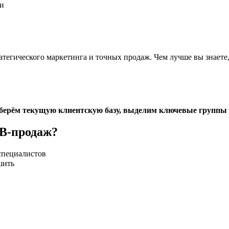
ми
атегического маркетинга и точных продаж. Чем лучше вы знаете,
азберём текущую клиентскую базу, выделим ключевые группы
2B-продаж?
специалистов
шить