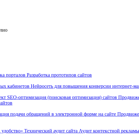
олио
тка порталов
Разработка прототипов сайтов
ных кабинетов
Нейросеть для повышения конверсии интернет-м
ект
SEO-оптимизация (поисковая оптимизация) сайтов
Продвиже
сайтов
ация подачи обращений в электронной форме на сайте
Продвиже
 удобство»
Технический аудит сайта
Аудит контекстной реклам