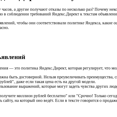
асов, а другие получают отказы по несколько раз? Почему неко
ло в соблюдении требований Яндекс.Директ к текстам объявлени
бъявлений, чтобы они соответствовали политике Яндекса, какие 
асно.
ъявлений
ения — это политика Яндекс.Директ, которая регулирует, что можн
жна быть достоверной. Нельзя преувеличивать преимущества, с
 рублей", даже если такая цена есть на другой модели.
ьзование выражений, которые могут задеть чувства других люд
олучите миллион рублей бесплатно" или "Срочно! Только сегодн
сайту, на который оно ведёт. Если в тексте говорится о продаже