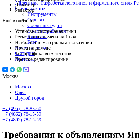
Айдентика. Разработка логотипов и фирменного стиля
Ре
Дизайнер
Самое важное
Редактор
Инструменты
Отзывы
Ещё включено
События студии
С кем не работаем
Установка систем аналитики
Клиенты
Регистрация домена на 1 год
Блог
Наполнение материалами заказчика
Ищем таланты
Почта на домене
О студии
Типографика всех текстов
Контакты
Простое редактирование
Москва
Москва
Орёл
Другой город
+7 (495) 128-83-60
+7 (4862) 78-15-59
+7 (4862) 78-15-59
Требования к объявлениям Янд