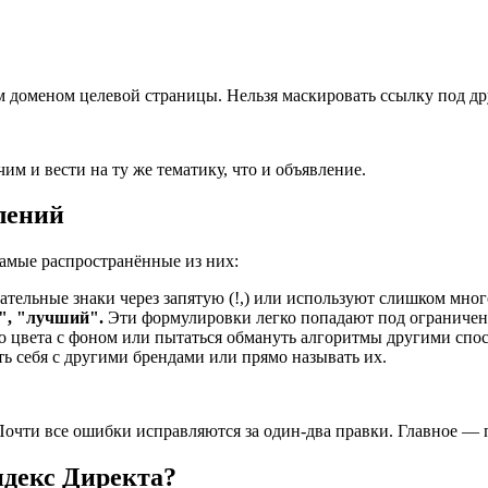
м доменом целевой страницы. Нельзя маскировать ссылку под др
им и вести на ту же тематику, что и объявление.
лений
амые распространённые из них:
тельные знаки через запятую (!,) или используют слишком мно
", "лучший".
Эти формулировки легко попадают под ограниче
о цвета с фоном или пытаться обмануть алгоритмы другими спо
ь себя с другими брендами или прямо называть их.
Почти все ошибки исправляются за один-два правки. Главное — 
ндекс Директа?