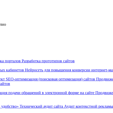
олио
тка порталов
Разработка прототипов сайтов
ных кабинетов
Нейросеть для повышения конверсии интернет-м
ект
SEO-оптимизация (поисковая оптимизация) сайтов
Продвиже
сайтов
ация подачи обращений в электронной форме на сайте
Продвиже
 удобство»
Технический аудит сайта
Аудит контекстной реклам