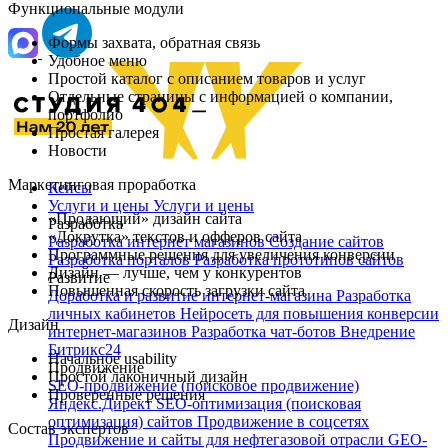
Функциональные модули
Формы захвата, обратная связь
Удобное меню
Простой каталог с описанием товаров и услуг
Отдельные страницы с информацией о компании,
портфолио
Простая галерея
Новости
Маркетинговая проработка
Кейсы
Услуги и цены
Услуги и цены
«Продающий» дизайн сайта
Разработка
«Докрутка» текстов и офферов сайта
Разработка интернет магазинов
Создание сайтов
Программные решения для увеличения конверсии
Разработка порталов
Разработка прототипов сайтов
Дизайн — лучше, чем у конкурентов
Развитие
Повышенная скорость загрузки сайта
Доработка и развитие интернет‑магазина
Разработка
личных кабинетов
Нейросеть для повышения конверсии
Дизайн
интернет-магазинов
Разработка чат‑ботов
Внедрение
Битрикс24
Начальное usability
Продвижение
Простой лаконичный дизайн
SEO-продвижение (поисковое продвижение)
Проверенные решения
Яндекс.Директ
SEO-оптимизация (поисковая
оптимизация) сайтов
Продвижение в соцсетях
Состав экспертов
Продвижение и сайты для нефтегазовой отрасли
GEO-