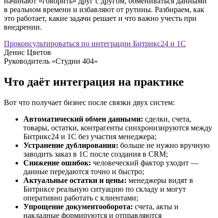
начинают «говорить» друг с другом, обмениваться данными
в реальном времени и избавляют от рутины. Разбираем, как
это работает, какие задачи решает и что важно учесть при
внедрении.
Проконсультироваться по интеграции Битрикс24 и 1С
Денис Цветов
Руководитель «Студии 404»
Что даёт интеграция на практике
Вот что получает бизнес после связки двух систем:
Автоматический обмен данными:
сделки, счета,
товары, остатки, контрагенты синхронизируются между
Битрикс24 и 1С без участия менеджера;
Устранение дублирования:
больше не нужно вручную
заводить заказ в 1С после создания в CRM;
Снижение ошибок:
человеческий фактор уходит —
данные передаются точно и быстро;
Актуальные остатки и цены:
менеджеры видят в
Битриксе реальную ситуацию по складу и могут
оперативно работать с клиентами;
Упрощение документооборота:
счета, акты и
накладные формируются и отправляются