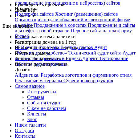
продвижение (продвижение в нейросетях) сайтов
Руководитель проектов
Поддержка
Дизайнер
Поддержка сайтов
Хостинг (размещение) сайтов
Редактор
Организация подачи обращений в электронной форме
на сайте
Продвижение в соцсетях
Продвижение и сайты
Ещё включено
для нефтегазовой отрасли
Перенос сайта на платформу
Госвеб
Установка систем аналитики
Аудит
Регистрация домена на 1 год
SEO-аудит (поисковый аудит) сайтов
Аудит
Наполнение материалами заказчика
«Маркетинг + удобство»
Технический аудит сайта
Аудит
Почта на домене
контекстной рекламы в Яндекс.Директ
Тестирование
Типографика всех текстов
сайта на проникновение
Простое редактирование
Дизайн
Айдентика. Разработка логотипов и фирменного стиля
Рекламные материалы
Сувенирная продукция
Самое важное
Инструменты
Отзывы
События студии
С кем не работаем
Клиенты
Блог
Ищем таланты
О студии
Контакты