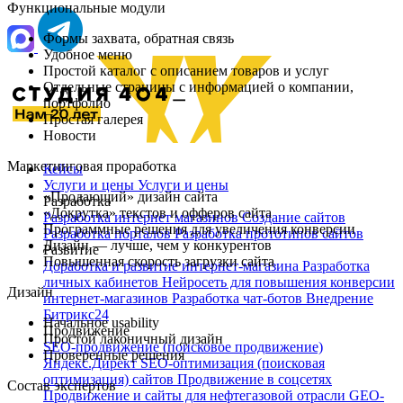
Функциональные модули
Формы захвата, обратная связь
Удобное меню
Простой каталог с описанием товаров и услуг
Отдельные страницы с информацией о компании,
портфолио
Простая галерея
Новости
Маркетинговая проработка
Кейсы
Услуги и цены
Услуги и цены
«Продающий» дизайн сайта
Разработка
«Докрутка» текстов и офферов сайта
Разработка интернет магазинов
Создание сайтов
Программные решения для увеличения конверсии
Разработка порталов
Разработка прототипов сайтов
Дизайн — лучше, чем у конкурентов
Развитие
Повышенная скорость загрузки сайта
Доработка и развитие интернет‑магазина
Разработка
личных кабинетов
Нейросеть для повышения конверсии
Дизайн
интернет-магазинов
Разработка чат‑ботов
Внедрение
Битрикс24
Начальное usability
Продвижение
Простой лаконичный дизайн
SEO-продвижение (поисковое продвижение)
Проверенные решения
Яндекс.Директ
SEO-оптимизация (поисковая
оптимизация) сайтов
Продвижение в соцсетях
Состав экспертов
Продвижение и сайты для нефтегазовой отрасли
GEO-