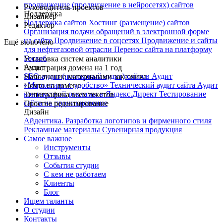
продвижение (продвижение в нейросетях) сайтов
Руководитель проектов
Поддержка
Дизайнер
Поддержка сайтов
Хостинг (размещение) сайтов
Редактор
Организация подачи обращений в электронной форме
на сайте
Продвижение в соцсетях
Продвижение и сайты
Ещё включено
для нефтегазовой отрасли
Перенос сайта на платформу
Госвеб
Установка систем аналитики
Аудит
Регистрация домена на 1 год
SEO-аудит (поисковый аудит) сайтов
Аудит
Наполнение материалами заказчика
«Маркетинг + удобство»
Технический аудит сайта
Аудит
Почта на домене
контекстной рекламы в Яндекс.Директ
Тестирование
Типографика всех текстов
сайта на проникновение
Простое редактирование
Дизайн
Айдентика. Разработка логотипов и фирменного стиля
Рекламные материалы
Сувенирная продукция
Самое важное
Инструменты
Отзывы
События студии
С кем не работаем
Клиенты
Блог
Ищем таланты
О студии
Контакты