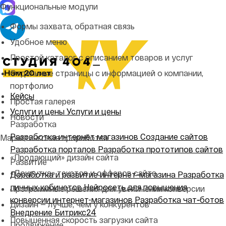
Функциональные модули
Формы захвата, обратная связь
Удобное меню
Простой каталог с описанием товаров и услуг
Отдельные страницы с информацией о компании,
портфолио
Кейсы
Простая галерея
Услуги и цены
Услуги и цены
Новости
Разработка
Разработка интернет магазинов
Создание сайтов
Маркетинговая проработка
Разработка порталов
Разработка прототипов сайтов
«Продающий» дизайн сайта
Развитие
«Докрутка» текстов и офферов сайта
Доработка и развитие интернет‑магазина
Разработка
личных кабинетов
Нейросеть для повышения
Программные решения для увеличения конверсии
конверсии интернет-магазинов
Разработка чат‑ботов
Дизайн — лучше, чем у конкурентов
Внедрение Битрикс24
Повышенная скорость загрузки сайта
Продвижение