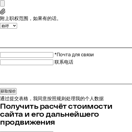
附上职权范围，如果有的话。
*Почта для связи
联系电话
获取报价
通过提交表格，我同意按照规则处理我的个人数据
Получить расчёт стоимости
сайта и его дальнейшего
продвижения