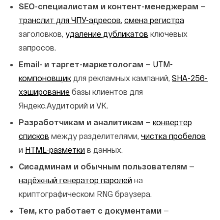
SEO-специалистам и контент-менеджерам
—
транслит для ЧПУ-адресов
,
смена регистра
заголовков,
удаление дубликатов
ключевых
запросов.
Email- и таргет-маркетологам
—
UTM-
компоновщик
для рекламных кампаний,
SHA-256-
хэширование
базы клиентов для
Яндекс.Аудиторий и VK.
Разработчикам и аналитикам
—
конвертер
списков
между разделителями,
чистка пробелов
и
HTML-разметки
в данных.
Сисадминам и обычным пользователям
—
надёжный генератор паролей
на
криптографическом RNG браузера.
Тем, кто работает с документами
—