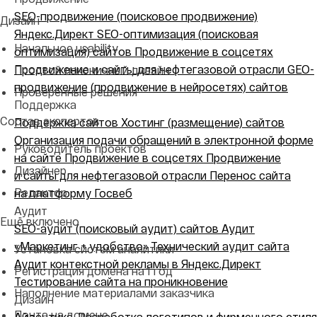
SEO-продвижение (поисковое продвижение)
Дизайн
Яндекс.Директ
SEO-оптимизация (поисковая
Начальное usability
оптимизация) сайтов
Продвижение в соцсетях
Продвижение и сайты для нефтегазовой отрасли
GEO-
Простой лаконичный дизайн
продвижение (продвижение в нейросетях) сайтов
Проверенные решения
Поддержка
Состав экспертов
Поддержка сайтов
Хостинг (размещение) сайтов
Организация подачи обращений в электронной форме
Руководитель проектов
на сайте
Продвижение в соцсетях
Продвижение
Дизайнер
и сайты для нефтегазовой отрасли
Перенос сайта
Редактор
на платформу Госвеб
Аудит
Ещё включено
SEO-аудит (поисковый аудит) сайтов
Аудит
«Маркетинг + удобство»
Технический аудит сайта
Установка систем аналитики
Аудит контекстной рекламы в Яндекс.Директ
Регистрация домена на 1 год
Тестирование сайта на проникновение
Наполнение материалами заказчика
Дизайн
Почта на домене
Айдентика. Разработка логотипов и фирменного стиля