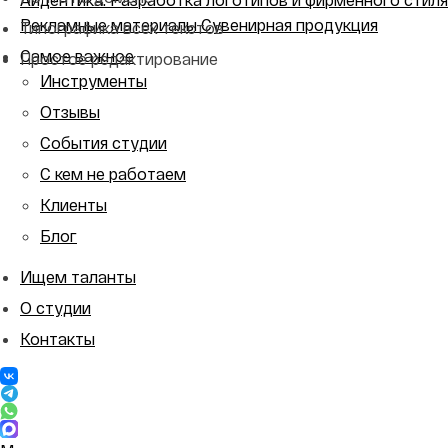
Рекламные материалы
Сувенирная продукция
Типографика всех текстов
Самое важное
Простое редактирование
Инструменты
Отзывы
События студии
С кем не работаем
Клиенты
Блог
Ищем таланты
О студии
Контакты