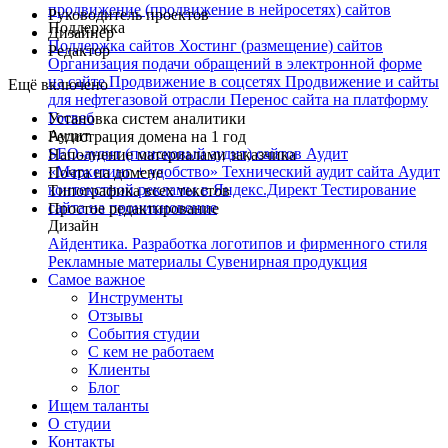
продвижение (продвижение в нейросетях) сайтов
Руководитель проектов
Поддержка
Дизайнер
Поддержка сайтов
Хостинг (размещение) сайтов
Редактор
Организация подачи обращений в электронной форме
на сайте
Продвижение в соцсетях
Продвижение и сайты
Ещё включено
для нефтегазовой отрасли
Перенос сайта на платформу
Госвеб
Установка систем аналитики
Аудит
Регистрация домена на 1 год
SEO-аудит (поисковый аудит) сайтов
Аудит
Наполнение материалами заказчика
«Маркетинг + удобство»
Технический аудит сайта
Аудит
Почта на домене
контекстной рекламы в Яндекс.Директ
Тестирование
Типографика всех текстов
сайта на проникновение
Простое редактирование
Дизайн
Айдентика. Разработка логотипов и фирменного стиля
Рекламные материалы
Сувенирная продукция
Самое важное
Инструменты
Отзывы
События студии
С кем не работаем
Клиенты
Блог
Ищем таланты
О студии
Контакты