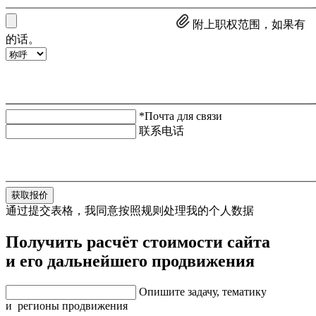
附上职权范围，如果有
的话。
*Почта для связи
联系电话
获取报价
通过提交表格，我同意按照规则处理我的个人数据
Получить расчёт стоимости сайта
и его дальнейшего продвижения
Опишите задачу, тематику
и регионы продвижения