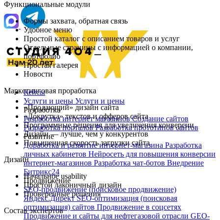
Функциональные модули
Формы захвата, обратная связь
Удобное меню
Простой каталог с описанием товаров и услуг
Отдельные страницы с информацией о компании,
портфолио
Простая галерея
Новости
Маркетинговая проработка
Кейсы
Услуги и цены
Услуги и цены
«Продающий» дизайн сайта
Разработка
«Докрутка» текстов и офферов сайта
Разработка интернет магазинов
Создание сайтов
Программные решения для увеличения конверсии
Разработка порталов
Разработка прототипов сайтов
Дизайн — лучше, чем у конкурентов
Развитие
Повышенная скорость загрузки сайта
Доработка и развитие интернет‑магазина
Разработка
личных кабинетов
Нейросеть для повышения конверсии
Дизайн
интернет-магазинов
Разработка чат‑ботов
Внедрение
Битрикс24
Начальное usability
Продвижение
Простой лаконичный дизайн
SEO-продвижение (поисковое продвижение)
Проверенные решения
Яндекс.Директ
SEO-оптимизация (поисковая
оптимизация) сайтов
Продвижение в соцсетях
Состав экспертов
Продвижение и сайты для нефтегазовой отрасли
GEO-