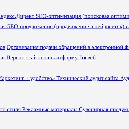
ндекс.Директ
SEO-оптимизация (поисковая оптими
сли
GEO-продвижение (продвижение в нейросетях) с
ов
Организация подачи обращений в электронной ф
сли
Перенос сайта на платформу Госвеб
Маркетинг + удобство»
Технический аудит сайта
Ауд
ого стиля
Рекламные материалы
Сувенирная продук