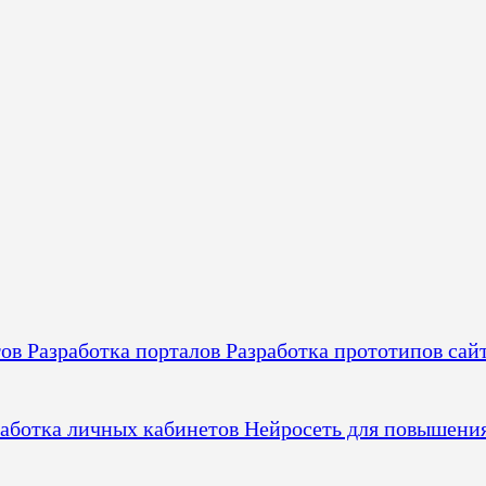
тов
Разработка порталов
Разработка прототипов сай
работка личных кабинетов
Нейросеть для повышени