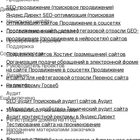
SEO-продвижение (поисковое продвижение)
Дизайн
Яндекс.Директ
SEO-оптимизация (поисковая
Начальное usability
оптимизация) сайтов
Продвижение в соцсетях
Продвижение и сайты для нефтегазовой отрасли
GEO-
Простой лаконичный дизайн
продвижение (продвижение в нейросетях) сайтов
Проверенные решения
Поддержка
Состав экспертов
Поддержка сайтов
Хостинг (размещение) сайтов
Организация подачи обращений в электронной форме
Руководитель проектов
на сайте
Продвижение в соцсетях
Продвижение
Дизайнер
и сайты для нефтегазовой отрасли
Перенос сайта
Редактор
на платформу Госвеб
Аудит
Ещё включено
SEO-аудит (поисковый аудит) сайтов
Аудит
«Маркетинг + удобство»
Технический аудит сайта
Установка систем аналитики
Аудит контекстной рекламы в Яндекс.Директ
Регистрация домена на 1 год
Тестирование сайта на проникновение
Наполнение материалами заказчика
Дизайн
Почта на домене
Айдентика. Разработка логотипов и фирменного стиля