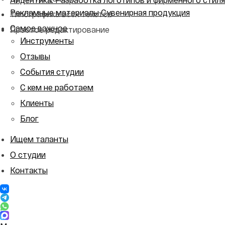
Рекламные материалы
Сувенирная продукция
Типографика всех текстов
Самое важное
Простое редактирование
Инструменты
Отзывы
События студии
С кем не работаем
Клиенты
Блог
Ищем таланты
О студии
Контакты