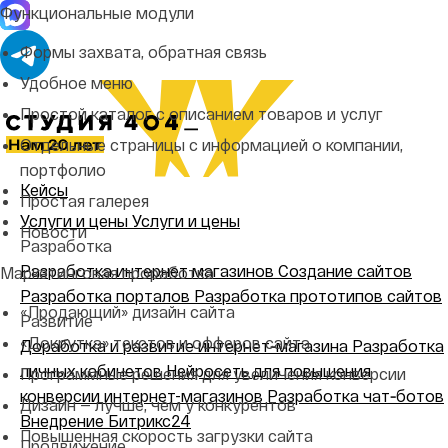
Функциональные модули
Формы захвата, обратная связь
Удобное меню
Простой каталог с описанием товаров и услуг
Отдельные страницы с информацией о компании,
портфолио
Кейсы
Простая галерея
Услуги и цены
Услуги и цены
Новости
Разработка
Разработка интернет магазинов
Создание сайтов
Маркетинговая проработка
Разработка порталов
Разработка прототипов сайтов
«Продающий» дизайн сайта
Развитие
«Докрутка» текстов и офферов сайта
Доработка и развитие интернет‑магазина
Разработка
личных кабинетов
Нейросеть для повышения
Программные решения для увеличения конверсии
конверсии интернет-магазинов
Разработка чат‑ботов
Дизайн — лучше, чем у конкурентов
Внедрение Битрикс24
Повышенная скорость загрузки сайта
Продвижение