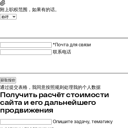
附上职权范围，如果有的话。
*Почта для связи
联系电话
获取报价
通过提交表格，我同意按照规则处理我的个人数据
Получить расчёт стоимости
сайта и его дальнейшего
продвижения
Опишите задачу, тематику