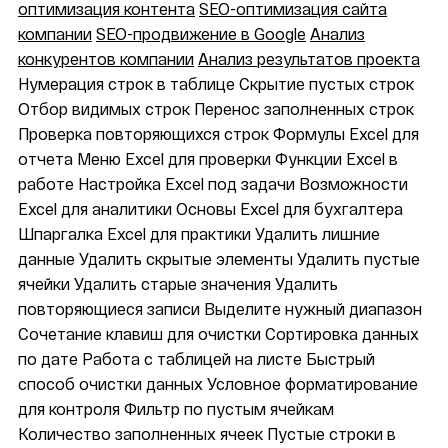
оптимизация контента
SEO-оптимизация сайта
компании
SEO-продвижение в Google
Анализ
конкурентов компании
Анализ результатов проекта
Нумерация строк в таблице
Скрытие пустых строк
Отбор видимых строк
Перенос заполненных строк
Проверка повторяющихся строк
Формулы Excel для
отчета
Меню Excel для проверки
Функции Excel в
работе
Настройка Excel под задачи
Возможности
Excel для аналитики
Основы Excel для бухгалтера
Шпаргалка Excel для практики
Удалить лишние
данные
Удалить скрытые элементы
Удалить пустые
ячейки
Удалить старые значения
Удалить
повторяющиеся записи
Выделите нужный диапазон
Сочетание клавиш для очистки
Сортировка данных
по дате
Работа с таблицей на листе
Быстрый
способ очистки данных
Условное форматирование
для контроля
Фильтр по пустым ячейкам
Количество заполненных ячеек
Пустые строки в