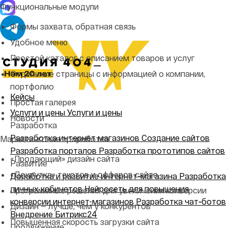
Функциональные модули
Формы захвата, обратная связь
Удобное меню
Простой каталог с описанием товаров и услуг
Отдельные страницы с информацией о компании,
портфолио
Кейсы
Простая галерея
Услуги и цены
Услуги и цены
Новости
Разработка
Разработка интернет магазинов
Создание сайтов
Маркетинговая проработка
Разработка порталов
Разработка прототипов сайтов
«Продающий» дизайн сайта
Развитие
«Докрутка» текстов и офферов сайта
Доработка и развитие интернет‑магазина
Разработка
личных кабинетов
Нейросеть для повышения
Программные решения для увеличения конверсии
конверсии интернет-магазинов
Разработка чат‑ботов
Дизайн — лучше, чем у конкурентов
Внедрение Битрикс24
Повышенная скорость загрузки сайта
Продвижение