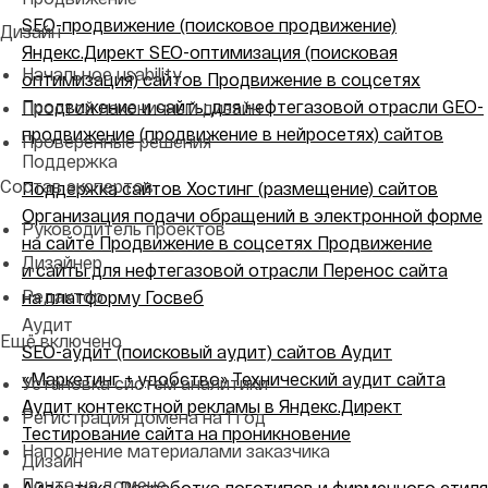
SEO-продвижение (поисковое продвижение)
Дизайн
Яндекс.Директ
SEO-оптимизация (поисковая
Начальное usability
оптимизация) сайтов
Продвижение в соцсетях
Продвижение и сайты для нефтегазовой отрасли
GEO-
Простой лаконичный дизайн
продвижение (продвижение в нейросетях) сайтов
Проверенные решения
Поддержка
Состав экспертов
Поддержка сайтов
Хостинг (размещение) сайтов
Организация подачи обращений в электронной форме
Руководитель проектов
на сайте
Продвижение в соцсетях
Продвижение
Дизайнер
и сайты для нефтегазовой отрасли
Перенос сайта
Редактор
на платформу Госвеб
Аудит
Ещё включено
SEO-аудит (поисковый аудит) сайтов
Аудит
«Маркетинг + удобство»
Технический аудит сайта
Установка систем аналитики
Аудит контекстной рекламы в Яндекс.Директ
Регистрация домена на 1 год
Тестирование сайта на проникновение
Наполнение материалами заказчика
Дизайн
Почта на домене
Айдентика. Разработка логотипов и фирменного стиля