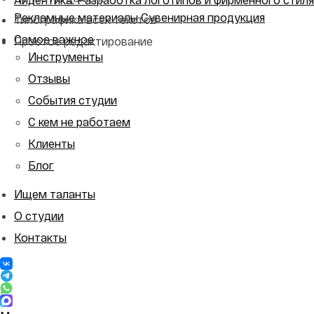
Рекламные материалы
Сувенирная продукция
Типографика всех текстов
Самое важное
Простое редактирование
Инструменты
Отзывы
События студии
С кем не работаем
Клиенты
Блог
Ищем таланты
О студии
Контакты