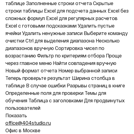
таблице
Заполненные строки отчета
Скрытые
строки таблицы
Excel для подсчета данных
Excel без
сложных формул
Excel для регулярных расчетов
Excel с готовыми подсказками
Удалить пустые
ячейки
Удалить ненужные записи
Выберите команду
очистки
Ctrl для выделения диапазона
Несколько
диапазонов вручную
Сортировка чисел по
возрастанию
Фильтр по критериям отбора
Проще
через главное меню
Найти совпадения вручную
Новый формат отчета
Номер выбранной записи
Теперь проверьте результат
Ширина столбца в
таблице
В случае ошибки
Разрывы страниц в книге
Определенные поля для проверки
Темы для
обучения
Таблица с заголовками
Для продвинутых
пользователей
Показать
office@404studio.ru
Офис в Москве