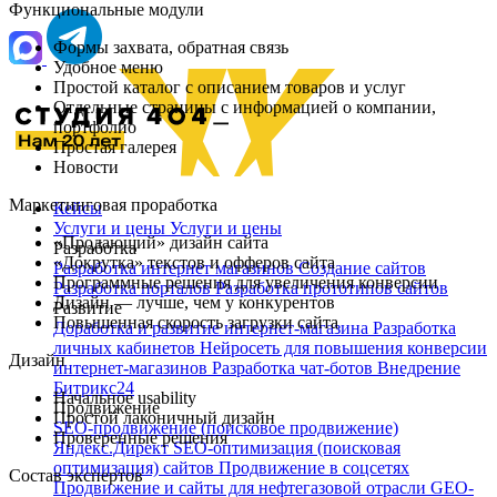
Функциональные модули
Формы захвата, обратная связь
Удобное меню
Простой каталог с описанием товаров и услуг
Отдельные страницы с информацией о компании,
портфолио
Простая галерея
Новости
Маркетинговая проработка
Кейсы
Услуги и цены
Услуги и цены
«Продающий» дизайн сайта
Разработка
«Докрутка» текстов и офферов сайта
Разработка интернет магазинов
Создание сайтов
Программные решения для увеличения конверсии
Разработка порталов
Разработка прототипов сайтов
Дизайн — лучше, чем у конкурентов
Развитие
Повышенная скорость загрузки сайта
Доработка и развитие интернет‑магазина
Разработка
личных кабинетов
Нейросеть для повышения конверсии
Дизайн
интернет-магазинов
Разработка чат‑ботов
Внедрение
Битрикс24
Начальное usability
Продвижение
Простой лаконичный дизайн
SEO-продвижение (поисковое продвижение)
Проверенные решения
Яндекс.Директ
SEO-оптимизация (поисковая
оптимизация) сайтов
Продвижение в соцсетях
Состав экспертов
Продвижение и сайты для нефтегазовой отрасли
GEO-