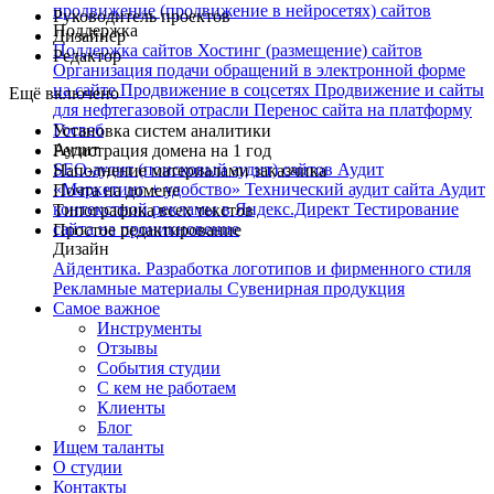
продвижение (продвижение в нейросетях) сайтов
Руководитель проектов
Поддержка
Дизайнер
Поддержка сайтов
Хостинг (размещение) сайтов
Редактор
Организация подачи обращений в электронной форме
на сайте
Продвижение в соцсетях
Продвижение и сайты
Ещё включено
для нефтегазовой отрасли
Перенос сайта на платформу
Госвеб
Установка систем аналитики
Аудит
Регистрация домена на 1 год
SEO-аудит (поисковый аудит) сайтов
Аудит
Наполнение материалами заказчика
«Маркетинг + удобство»
Технический аудит сайта
Аудит
Почта на домене
контекстной рекламы в Яндекс.Директ
Тестирование
Типографика всех текстов
сайта на проникновение
Простое редактирование
Дизайн
Айдентика. Разработка логотипов и фирменного стиля
Рекламные материалы
Сувенирная продукция
Самое важное
Инструменты
Отзывы
События студии
С кем не работаем
Клиенты
Блог
Ищем таланты
О студии
Контакты