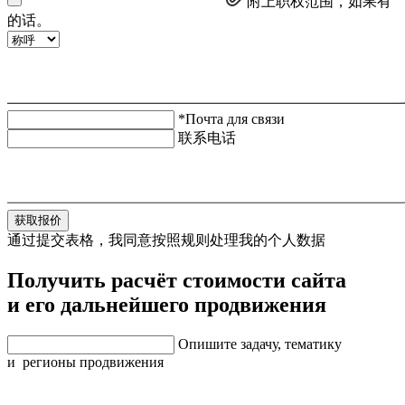
附上职权范围，如果有
的话。
*Почта для связи
联系电话
获取报价
通过提交表格，我同意按照规则处理我的个人数据
Получить расчёт стоимости сайта
и его дальнейшего продвижения
Опишите задачу, тематику
и регионы продвижения