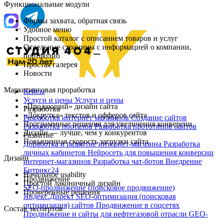
Функциональные модули
Формы захвата, обратная связь
Удобное меню
Простой каталог с описанием товаров и услуг
Отдельные страницы с информацией о компании,
портфолио
Простая галерея
Новости
Маркетинговая проработка
Кейсы
Услуги и цены
Услуги и цены
«Продающий» дизайн сайта
Разработка
«Докрутка» текстов и офферов сайта
Разработка интернет магазинов
Создание сайтов
Программные решения для увеличения конверсии
Разработка порталов
Разработка прототипов сайтов
Дизайн — лучше, чем у конкурентов
Развитие
Повышенная скорость загрузки сайта
Доработка и развитие интернет‑магазина
Разработка
личных кабинетов
Нейросеть для повышения конверсии
Дизайн
интернет-магазинов
Разработка чат‑ботов
Внедрение
Битрикс24
Начальное usability
Продвижение
Простой лаконичный дизайн
SEO-продвижение (поисковое продвижение)
Проверенные решения
Яндекс.Директ
SEO-оптимизация (поисковая
оптимизация) сайтов
Продвижение в соцсетях
Состав экспертов
Продвижение и сайты для нефтегазовой отрасли
GEO-