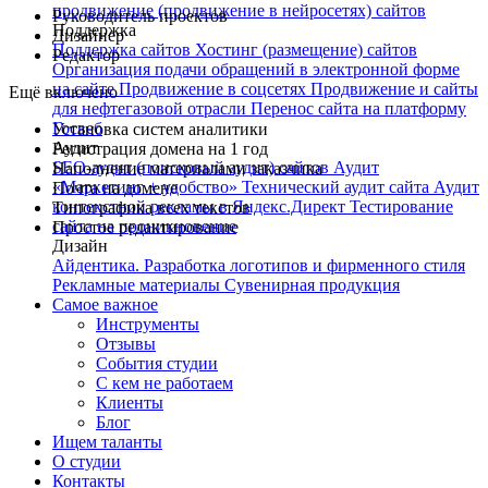
продвижение (продвижение в нейросетях) сайтов
Руководитель проектов
Поддержка
Дизайнер
Поддержка сайтов
Хостинг (размещение) сайтов
Редактор
Организация подачи обращений в электронной форме
на сайте
Продвижение в соцсетях
Продвижение и сайты
Ещё включено
для нефтегазовой отрасли
Перенос сайта на платформу
Госвеб
Установка систем аналитики
Аудит
Регистрация домена на 1 год
SEO-аудит (поисковый аудит) сайтов
Аудит
Наполнение материалами заказчика
«Маркетинг + удобство»
Технический аудит сайта
Аудит
Почта на домене
контекстной рекламы в Яндекс.Директ
Тестирование
Типографика всех текстов
сайта на проникновение
Простое редактирование
Дизайн
Айдентика. Разработка логотипов и фирменного стиля
Рекламные материалы
Сувенирная продукция
Самое важное
Инструменты
Отзывы
События студии
С кем не работаем
Клиенты
Блог
Ищем таланты
О студии
Контакты