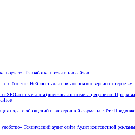
тка порталов
Разработка прототипов сайтов
ных кабинетов
Нейросеть для повышения конверсии интернет-м
ект
SEO-оптимизация (поисковая оптимизация) сайтов
Продвиже
сайтов
ация подачи обращений в электронной форме на сайте
Продвиже
 удобство»
Технический аудит сайта
Аудит контекстной реклам