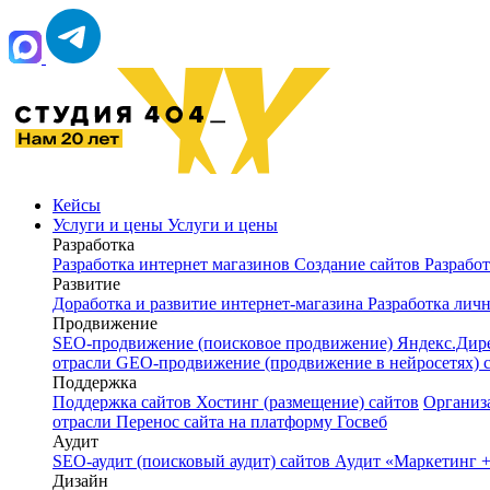
Кейсы
Услуги и цены
Услуги и цены
Разработка
Разработка интернет магазинов
Создание сайтов
Разрабо
Развитие
Доработка и развитие интернет‑магазина
Разработка лич
Продвижение
SEO-продвижение (поисковое продвижение)
Яндекс.Дир
отрасли
GEO-продвижение (продвижение в нейросетях) 
Поддержка
Поддержка сайтов
Хостинг (размещение) сайтов
Организ
отрасли
Перенос сайта на платформу Госвеб
Аудит
SEO-аудит (поисковый аудит) сайтов
Аудит «Маркетинг +
Дизайн