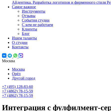
Айдентика. Разработка логотипов и фирменного стиля
Ре
Самое важное
Инструменты
Отзывы
События студии
С кем не работаем
Клиенты
Блог
Ищем таланты
О студии
Контакты
Москва
Москва
Орёл
Другой город
+7 (495) 128-83-60
+7 (4862) 78-15-59
+7 (4862) 78-15-59
Интеграция с фулфилмент-се