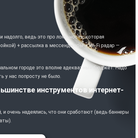
 надолго, ведь это про лояльность, которая
ройкой) + рассылка в мессенджеры + Wi-Fi радар —
иальном городе это вполне адекватный бюджет. Надо
 у нас попросту не было.
льшинстве инструментов интернет-
 и очень надеялись, что они сработают (ведь баннеры
аты).