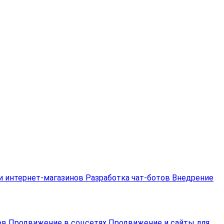
и интернет-магазинов
Разработка чат‑ботов
Внедрение
ов
Продвижение в соцсетях
Продвижение и сайты для