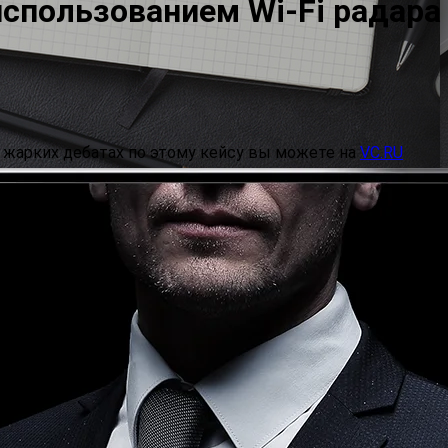
использованием Wi-Fi радара
 жарких дебатах по этому кейсу вы можете на
VC.RU