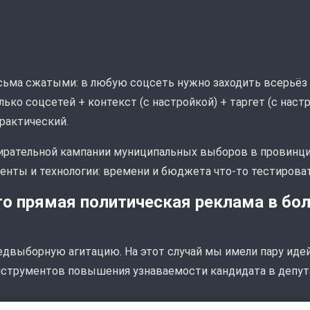
сьма сжатыми: в любую соцсеть нужно заходить всерьёз и
ько соцсетей + контекст (с настройкой) + таргет (с наст
практический.
збирательной кампании муниципальных выборов в провинц
нты и технологии: времени и бюджета что-то тестировать
то прямая политическая реклама в бо
двыборную агитацию. На этот случай мы имели пару идей,
нструментов повышения узнаваемости кандидата в депут