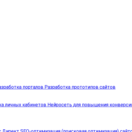
азработка порталов
Разработка прототипов сайтов
ка личных кабинетов
Нейросеть для повышения конверси
с.Директ
SEO-оптимизация (поисковая оптимизация) сайт