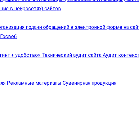
ие в нейросетях) сайтов
ганизация подачи обращений в электронной форме на са
 Госвеб
тинг + удобство»
Технический аудит сайта
Аудит контекс
иля
Рекламные материалы
Сувенирная продукция