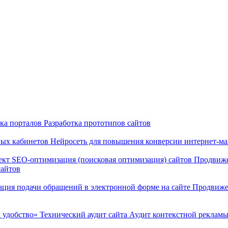
тка порталов
Разработка прототипов сайтов
ных кабинетов
Нейросеть для повышения конверсии интернет-м
ект
SEO-оптимизация (поисковая оптимизация) сайтов
Продвиже
сайтов
ация подачи обращений в электронной форме на сайте
Продвиже
 удобство»
Технический аудит сайта
Аудит контекстной реклам