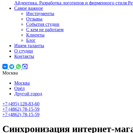
Айдентика. Разработка логотипов и фирменного стиля
Ре
Самое важное
Инструменты
Отзывы
События студии
С кем не работаем
Клиенты
Блог
Ищем таланты
О студии
Контакты
Москва
Москва
Орёл
Другой город
+7 (495) 128-83-60
+7 (4862) 78-15-59
+7 (4862) 78-15-59
Синхронизация интернет‑мага