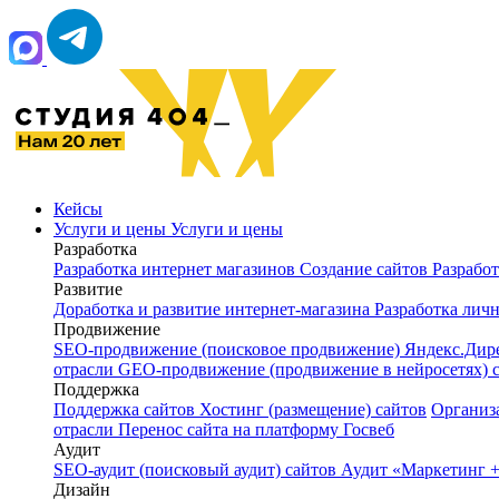
Кейсы
Услуги и цены
Услуги и цены
Разработка
Разработка интернет магазинов
Создание сайтов
Разрабо
Развитие
Доработка и развитие интернет‑магазина
Разработка лич
Продвижение
SEO-продвижение (поисковое продвижение)
Яндекс.Дир
отрасли
GEO-продвижение (продвижение в нейросетях) 
Поддержка
Поддержка сайтов
Хостинг (размещение) сайтов
Организ
отрасли
Перенос сайта на платформу Госвеб
Аудит
SEO-аудит (поисковый аудит) сайтов
Аудит «Маркетинг +
Дизайн