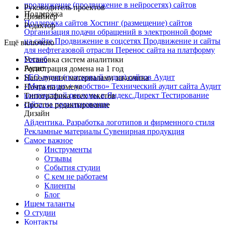
продвижение (продвижение в нейросетях) сайтов
Руководитель проектов
Поддержка
Дизайнер
Поддержка сайтов
Хостинг (размещение) сайтов
Редактор
Организация подачи обращений в электронной форме
на сайте
Продвижение в соцсетях
Продвижение и сайты
Ещё включено
для нефтегазовой отрасли
Перенос сайта на платформу
Госвеб
Установка систем аналитики
Аудит
Регистрация домена на 1 год
SEO-аудит (поисковый аудит) сайтов
Аудит
Наполнение материалами заказчика
«Маркетинг + удобство»
Технический аудит сайта
Аудит
Почта на домене
контекстной рекламы в Яндекс.Директ
Тестирование
Типографика всех текстов
сайта на проникновение
Простое редактирование
Дизайн
Айдентика. Разработка логотипов и фирменного стиля
Рекламные материалы
Сувенирная продукция
Самое важное
Инструменты
Отзывы
События студии
С кем не работаем
Клиенты
Блог
Ищем таланты
О студии
Контакты