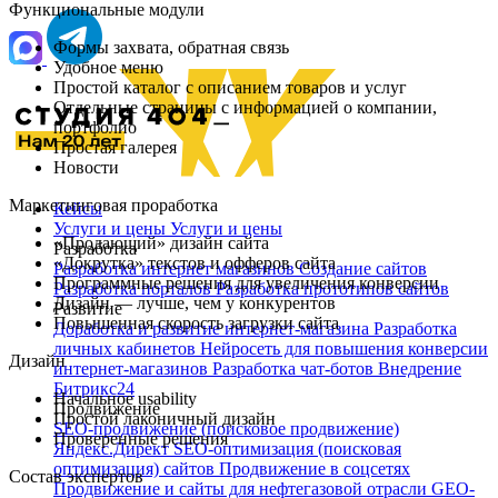
Функциональные модули
Формы захвата, обратная связь
Удобное меню
Простой каталог с описанием товаров и услуг
Отдельные страницы с информацией о компании,
портфолио
Простая галерея
Новости
Маркетинговая проработка
Кейсы
Услуги и цены
Услуги и цены
«Продающий» дизайн сайта
Разработка
«Докрутка» текстов и офферов сайта
Разработка интернет магазинов
Создание сайтов
Программные решения для увеличения конверсии
Разработка порталов
Разработка прототипов сайтов
Дизайн — лучше, чем у конкурентов
Развитие
Повышенная скорость загрузки сайта
Доработка и развитие интернет‑магазина
Разработка
личных кабинетов
Нейросеть для повышения конверсии
Дизайн
интернет-магазинов
Разработка чат‑ботов
Внедрение
Битрикс24
Начальное usability
Продвижение
Простой лаконичный дизайн
SEO-продвижение (поисковое продвижение)
Проверенные решения
Яндекс.Директ
SEO-оптимизация (поисковая
оптимизация) сайтов
Продвижение в соцсетях
Состав экспертов
Продвижение и сайты для нефтегазовой отрасли
GEO-